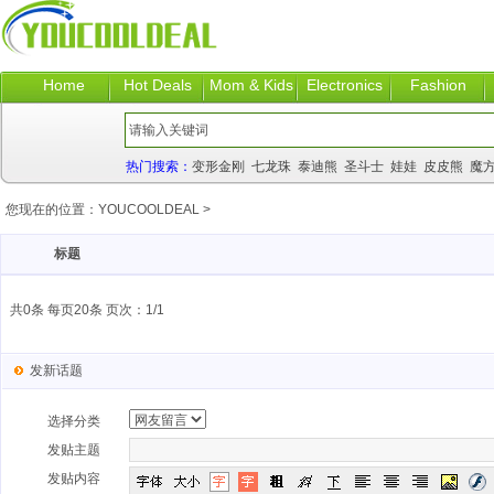
Home
Hot Deals
Mom & Kids
Electronics
Fashion
热门搜索：
变形金刚
七龙珠
泰迪熊
圣斗士
娃娃
皮皮熊
魔
您现在的位置：
YOUCOOLDEAL
>
标题
共0条 每页20条 页次：1/1
发新话题
选择分类
发贴主题
发贴内容