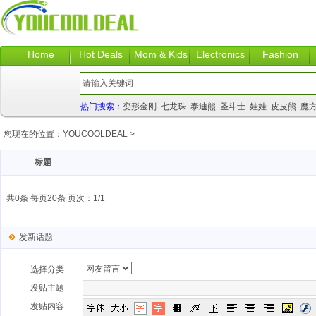
Home
Hot Deals
Mom & Kids
Electronics
Fashion
热门搜索：
变形金刚
七龙珠
泰迪熊
圣斗士
娃娃
皮皮熊
魔
您现在的位置：
YOUCOOLDEAL
>
标题
共0条 每页20条 页次：1/1
发新话题
选择分类
发贴主题
发贴内容