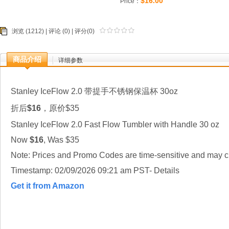
$16.00
Price：
浏览 (1212) |
评论
(0) | 评分(0)
商品介绍
详细参数
Stanley IceFlow 2.0 带提手不锈钢保温杯 30oz
折后
$16
，原价$35
Stanley IceFlow 2.0 Fast Flow Tumbler with Handle 30 oz
Now
$16
, Was $35
Note: Prices and Promo Codes are time-sensitive and may ch
Timestamp: 02/09/2026 09:21 am PST- Details
Get it from Amazon