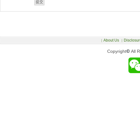
About Us
Disclosur
|
|
Copyright
©
All 