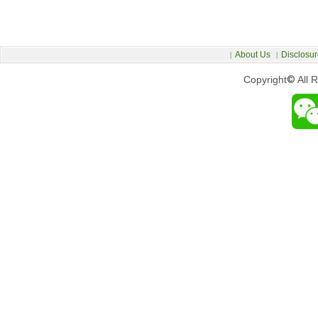
About Us
Disclosur
|
|
Copyright
©
All 