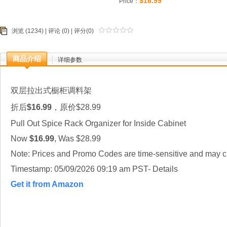
$16.99
Price：
浏览 (1234) |
评论
(0) | 评分(0)
商品介绍
详细参数
双层拉出式橱柜调料架
折后
$16.99
，原价$28.99
Pull Out Spice Rack Organizer for Inside Cabinet
Now
$16.99
, Was $28.99
Note: Prices and Promo Codes are time-sensitive and may ch
Timestamp: 05/09/2026 09:19 am PST- Details
Get it from Amazon