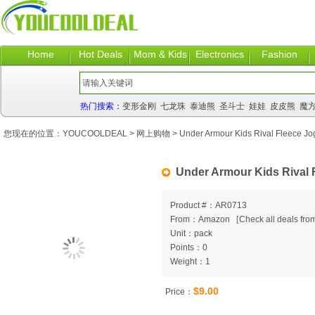
Home
Hot Deals
Mom & Kids
Electronics
Fashion
热门搜索：
变形金刚
七龙珠
泰迪熊
圣斗士
娃娃
皮皮熊
魔
您现在的位置：
YOUCOOLDEAL
>
网上购物
> Under Armour Kids Rival Fleece Jo
Under Armour Kids Rival 
Product #：AR0713
From：Amazon
[
Check all deals from
Unit：pack
Points：0
Weight：1
$9.00
Price：