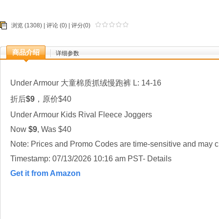
浏览 (1308) |
评论
(0) | 评分(0)
商品介绍
详细参数
Under Armour 大童棉质抓绒慢跑裤 L: 14-16
折后
$9
，原价$40
Under Armour Kids Rival Fleece Joggers
Now
$9
, Was $40
Note: Prices and Promo Codes are time-sensitive and may ch
Timestamp: 07/13/2026 10:16 am PST- Details
Get it from Amazon