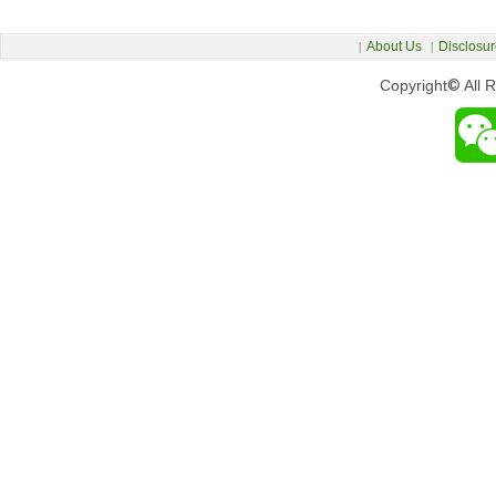
About Us
Disclosur
|
|
Copyright
©
All 