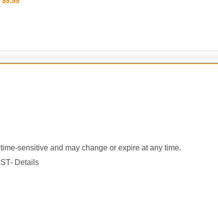
$9.99
：
time-
sensitive and may change or expire at any time.
ST- Details