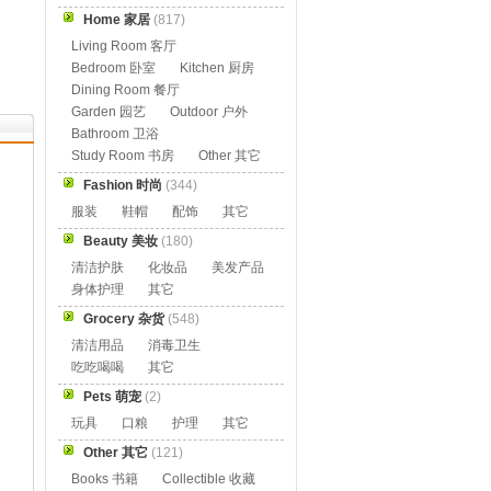
Home 家居
(817)
Living Room 客厅
Bedroom 卧室
Kitchen 厨房
Dining Room 餐厅
Garden 园艺
Outdoor 户外
Bathroom 卫浴
Study Room 书房
Other 其它
Fashion 时尚
(344)
服装
鞋帽
配饰
其它
Beauty 美妆
(180)
清洁护肤
化妆品
美发产品
身体护理
其它
Grocery 杂货
(548)
清洁用品
消毒卫生
吃吃喝喝
其它
Pets 萌宠
(2)
玩具
口粮
护理
其它
Other 其它
(121)
Books 书籍
Collectible 收藏