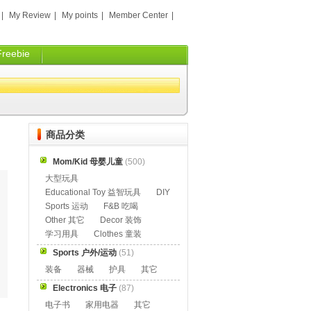
|
My Review
|
My points
|
Member Center
|
Freebie
商品分类
Mom/Kid 母婴儿童
(500)
大型玩具
Educational Toy 益智玩具
DIY
Sports 运动
F&B 吃喝
Other 其它
Decor 装饰
学习用具
Clothes 童装
Sports 户外/运动
(51)
装备
器械
护具
其它
Electronics 电子
(87)
电子书
家用电器
其它