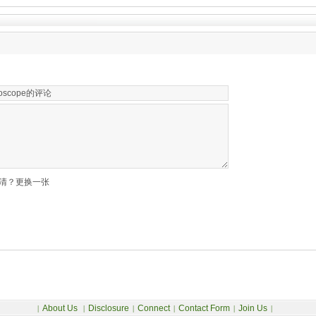
清？更换一张
About Us
Disclosure
Connect
Contact Form
Join Us
|
|
|
|
|
|