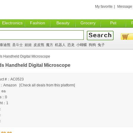
My favorite
|
Message
Electronics
Fashion
Beauty
Grocery
Pet
泰迪熊
圣斗士
娃娃
皮皮熊
魔方
机器人
恐龙
小蝴蝶
狗狗
兔子
ds Handheld Digital Microscope
ds Handheld Digital Microscope
uct #：AC0523
m：Amazon
[
Check all deals from this platform]
：ea
ts：0
ht：1
：
：
：