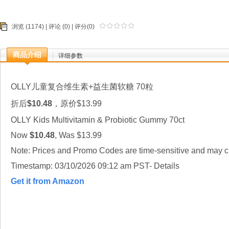
浏览 (1174) |
评论
(0) | 评分(0)
商品介绍
详细参数
OLLY儿童复合维生素+益生菌软糖 70粒
折后
$10.48
，原价$13.99
OLLY Kids Multivitamin & Probiotic Gummy 70ct
Now
$10.48
, Was $13.99
Note: Prices and Promo Codes are time-sensitive and may ch
Timestamp: 03/10/2026 09:12 am PST- Details
Get it from Amazon