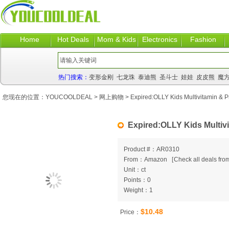
Home
Hot Deals
Mom & Kids
Electronics
Fashion
热门搜索：
变形金刚
七龙珠
泰迪熊
圣斗士
娃娃
皮皮熊
魔
您现在的位置：
YOUCOOLDEAL
>
网上购物
> Expired:OLLY Kids Multivitamin & 
Expired:OLLY Kids Multiv
Product #：AR0310
From：Amazon
[
Check all deals from
Unit：ct
Points：0
Weight：1
$10.48
Price：