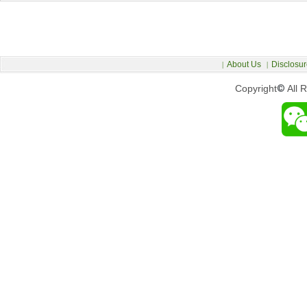
About Us
Disclosur
|
|
Copyright
©
All 