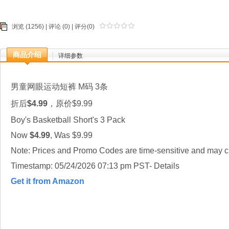
浏览 (1256) |
评论
(0) | 评分(0)
商品介绍
详细参数
男童网眼运动短裤 M码 3条
折后
$4.99
，原价$9.99
Boy's Basketball Short's 3 Pack
Now
$4.99
, Was $9.99
Note: Prices and Promo Codes are time-sensitive and may ch
Timestamp: 05/24/2026 07:13 pm PST- Details
Get it from Amazon