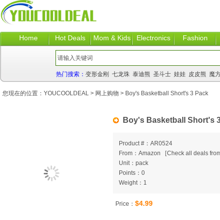
Home
Hot Deals
Mom & Kids
Electronics
Fashion
热门搜索：
变形金刚
七龙珠
泰迪熊
圣斗士
娃娃
皮皮熊
魔
您现在的位置：
YOUCOOLDEAL
>
网上购物
> Boy's Basketball Short's 3 Pack
Boy's Basketball Short's 
Product #：AR0524
From：Amazon
[
Check all deals from
Unit：pack
Points：0
Weight：1
$4.99
Price：