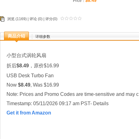
$8.49
Price：
浏览 (1169) |
评论
(0) | 评分(0)
商品介绍
详细参数
小型台式涡轮风扇
折后
$8.49
，原价$16.99
USB Desk Turbo Fan
Now
$8.49
, Was $16.99
Note: Prices and Promo Codes are time-sensitive and may ch
Timestamp: 05/11/2026 09:17 am PST- Details
Get it from Amazon