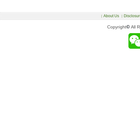
About Us
Disclosur
|
|
Copyright
©
All 