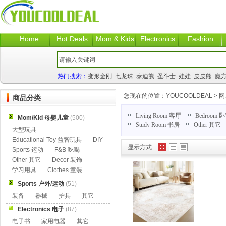
Home
Hot Deals
Mom & Kids
Electronics
Fashion
热门搜索：
变形金刚
七龙珠
泰迪熊
圣斗士
娃娃
皮皮熊
魔
您现在的位置：
YOUCOOLDEAL
>
网
商品分类
Living Room 客厅
Bedroom 
Mom/Kid 母婴儿童
(500)
Study Room 书房
Other 其它
大型玩具
Educational Toy 益智玩具
DIY
显示方式:
Sports 运动
F&B 吃喝
Other 其它
Decor 装饰
学习用具
Clothes 童装
Sports 户外/运动
(51)
装备
器械
护具
其它
Electronics 电子
(87)
电子书
家用电器
其它