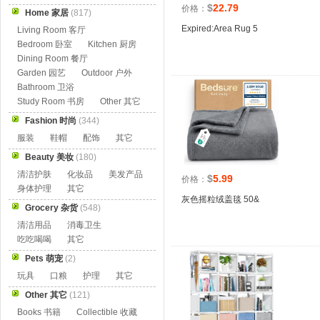
$
22.79
价格：
Home 家居
(817)
Expired:Area Rug 5
Living Room 客厅
Bedroom 卧室
Kitchen 厨房
Dining Room 餐厅
Garden 园艺
Outdoor 户外
Bathroom 卫浴
Study Room 书房
Other 其它
Fashion 时尚
(344)
服装
鞋帽
配饰
其它
Beauty 美妆
(180)
清洁护肤
化妆品
美发产品
$
5.99
价格：
身体护理
其它
灰色摇粒绒盖毯 50&
Grocery 杂货
(548)
清洁用品
消毒卫生
吃吃喝喝
其它
Pets 萌宠
(2)
玩具
口粮
护理
其它
Other 其它
(121)
Books 书籍
Collectible 收藏