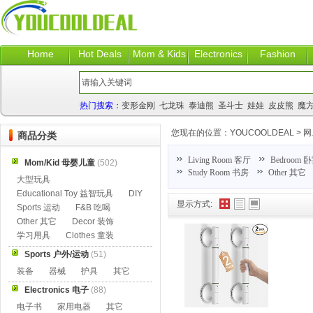
Home
Hot Deals
Mom & Kids
Electronics
Fashion
热门搜索：
变形金刚
七龙珠
泰迪熊
圣斗士
娃娃
皮皮熊
魔
您现在的位置：
YOUCOOLDEAL
>
网
商品分类
Living Room 客厅
Bedroom 
Mom/Kid 母婴儿童
(502)
Study Room 书房
Other 其它
大型玩具
Educational Toy 益智玩具
DIY
显示方式:
Sports 运动
F&B 吃喝
Other 其它
Decor 装饰
学习用具
Clothes 童装
Sports 户外/运动
(51)
装备
器械
护具
其它
Electronics 电子
(88)
电子书
家用电器
其它