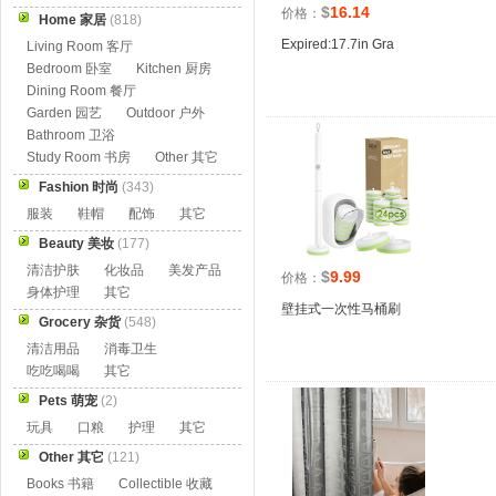
$
16.14
价格：
Home 家居
(818)
Expired:17.7in Gra
Living Room 客厅
Bedroom 卧室
Kitchen 厨房
Dining Room 餐厅
Garden 园艺
Outdoor 户外
Bathroom 卫浴
Study Room 书房
Other 其它
Fashion 时尚
(343)
服装
鞋帽
配饰
其它
Beauty 美妆
(177)
清洁护肤
化妆品
美发产品
$
9.99
价格：
身体护理
其它
壁挂式一次性马桶刷
Grocery 杂货
(548)
清洁用品
消毒卫生
吃吃喝喝
其它
Pets 萌宠
(2)
玩具
口粮
护理
其它
Other 其它
(121)
Books 书籍
Collectible 收藏