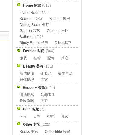
Home 家居
(813)
Living Room 客厅
Bedroom 卧室
Kitchen 厨房
Dining Room 餐厅
Garden 园艺
Outdoor 户外
Bathroom 卫浴
Study Room 书房
Other 其它
Fashion 时尚
(344)
服装
鞋帽
配饰
其它
Beauty 美妆
(181)
清洁护肤
化妆品
美发产品
身体护理
其它
Grocery 杂货
(549)
清洁用品
消毒卫生
吃吃喝喝
其它
Pets 萌宠
(2)
玩具
口粮
护理
其它
Other 其它
(122)
Books 书籍
Collectible 收藏