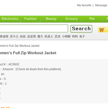
My favorite
|
Message
Electronics
Fashion
Beauty
Grocery
Pet
泰迪熊
圣斗士
娃娃
皮皮熊
魔方
机器人
恐龙
小蝴蝶
狗狗
兔子
men's Full Zip Workout Jacket
men's Full Zip Workout Jacket
uct #：AC0602
m：Amazon
[
Check all deals from this platform]
：pc
ts：0
ht：1
：
：
：