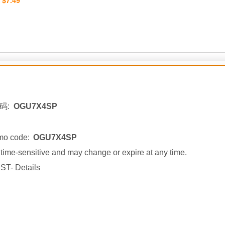
$7.49
：
码:
OGU7X4SP
mo code:
OGU7X4SP
ime-sensitive and may change or expire at any time.
ST- Details