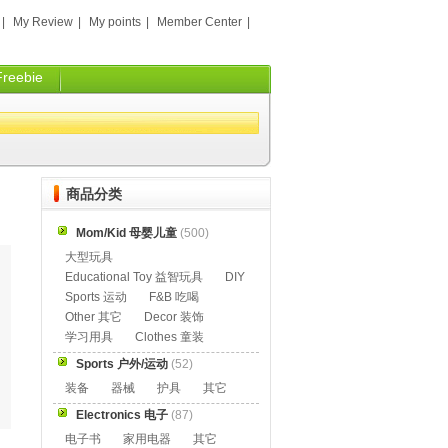
|
My Review
|
My points
|
Member Center
|
Freebie
商品分类
Mom/Kid 母婴儿童
(500)
大型玩具
Educational Toy 益智玩具
DIY
Sports 运动
F&B 吃喝
Other 其它
Decor 装饰
学习用具
Clothes 童装
Sports 户外/运动
(52)
装备
器械
护具
其它
Electronics 电子
(87)
电子书
家用电器
其它